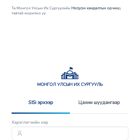
Та Монгол Улсын Их Сургуулийн
Нэгдсэн хандалтын орчин
д
тавтай морилно уу.
МОНГОЛ УЛСЫН ИХ СУРГУУЛЬ
SISi эрхээр
Цахим шуудангаар
Хэрэглэгчийн нэр