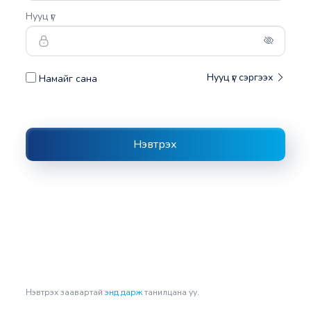
Нууц үг
Нууц үг сэргээх
Намайг сана
Нэвтрэх заавартай
энд дарж
танилцана уу.